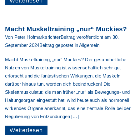
Weiterlesen
Abnehmen
Macht Muskeltraining „nur“ Muckies?
Metten/Deg
Von
Peter Hofmarksrichter
Beitrag veröffentlicht am
30.
September 2024
Beitrag gepostet in
Allgemein
gendorf
Macht Muskeltraining, „nur“ Muckies? Der gesundheitliche
Nutzen von Muskeltraining ist wissenschaftlich sehr gut
erforscht und die fantastischen Wirkungen, die Muskeln
darüber hinaus tun, werden dich beeindrucken! Die
Skelettmuskulatur, die man früher „nur“ als Bewegungs- und
Haltungsorgan eingestuft hat, wird heute auch als hormonell
wirkendes Organe anerkannt, das eine zentrale Rolle bei der
Regulierung von Entzündungen […]
Weiterlesen