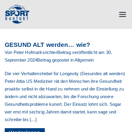
Zum
Inhalt
SPORTkont
springen
akt |
GESUND ALT werden… wie?
Von
Peter Hofmarksrichter
Beitrag veröffentlicht am
30.
September 2024
Beitrag gepostet in
Allgemein
Fitness,
Die vier Verhaltenshebel für Longevity (Gesundes alt werden)
Peter Attia US Mediziner rät den Menschen ihre Gesundheit
Reha,
proaktiv selbst in die Hand zu nehmen und die Einstellung zu
ändern und nicht abzuwarten, bis die Forschung unsere
Sauna,
Gesundheitsprobleme kuriert. Der Einsatz lohnt sich. Sogar
wer erst mit sechzig Jahren damit startet, kann sage und
schreibe bis […]
Wellness,