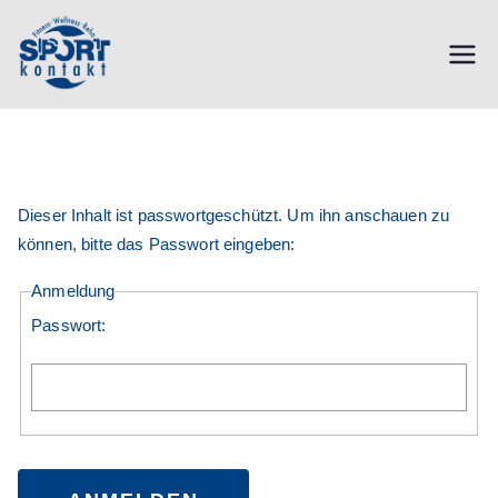
Zum
Inhalt
SPORTkont
springen
akt |
Dieser Inhalt ist passwortgeschützt. Um ihn anschauen zu
Fitness,
können, bitte das Passwort eingeben:
Anmeldung
Reha,
Passwort:
Sauna,
Wellness,